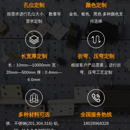
孔位定制
颜色定制
按需求进行孔位大小、 数量等
金色、银色、黑色 多种颜色支
需求定制
持选择
长宽厚定制
折弯、压弯定制
长：10mm—10000mm 宽：
根据客户产品需要， 进行折
20mm—500mm 厚：0.4mm—
弯、压弯工艺定制
6.0mm
多种材料可选
全国服务热线
铁、不锈钢(201,304,316) 铝、
18028968328