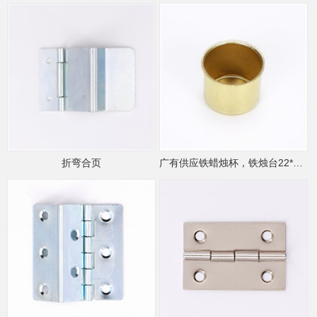
折弯合页
广有供应铁蜡烛杯，铁烛台22*23*0.5mm