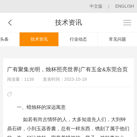
中文版
|
ENGLISH
技术资讯
头条
技术资讯
行业动态
常见问题
广有聚集光明，烛杯照亮世界|广有五金&东莞合页
阅读量：1139
发表时间：2023-10-18
一、蜡烛杯的深远寓意
如若有尚古情怀的人，大多知道先人们，大到钟
鼎石碑，小到玉器香囊，总有一样东西，镌刻了属于他们