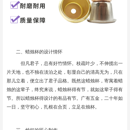
二、蜡烛杯的设计情怀
但凡君子，总有好竹情怀。枝疏叶少，不伸揽出一
片天地，也不独在淡泊之处，彰显自己的清高无为，只在
那儿立着，便立出了君子品格。既然这蜡烛杯，寄寓着蜡
烛的这辈子，终究来说，蜡烛杯得有节，就如这辈子得有
节。所以蜡烛杯得设计的有品有节。
广有五金
，二十年如
一日，坚守初心，扎根在合页，立足在烛杯。