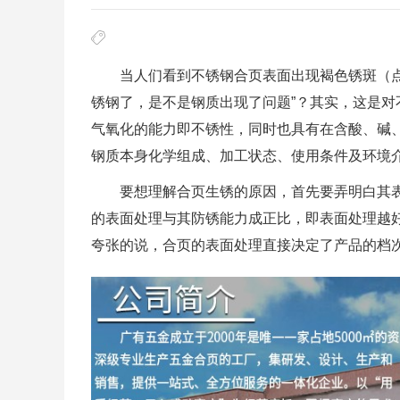
当人们看到不锈钢合页表面出现褐色锈斑（
锈钢了，是不是钢质出现了问题”？其实，这是对
气氧化的能力即不锈性，同时也具有在含酸、碱
钢质本身化学组成、加工状态、使用条件及环境
要想理解合页生锈的原因，首先要弄明白其
的表面处理与其防锈能力成正比，即表面处理越
夸张的说，合页的表面处理直接决定了产品的档