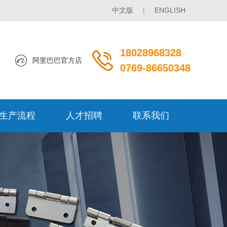
中文版
|
ENGLISH
18028968328
阿里巴巴官方店
0769-86650348
生产流程
人才招聘
联系我们