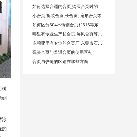
如何选择合适的合页,购买合页时的注意事项
小合页,拆装合页,长合页, 扇形合页等东莞合页,东莞铰链的用途区别
如何区分304不锈钢合页和316等东莞合页,东莞铰链？
哪里有专业生产长合页,屏风合页等东莞合页,东莞铰链的工厂
东莞哪里有专业的合页厂,东莞市石排广有五金厂
弹簧合页与普通合页的使用区别
合页与铰链的区别在哪些方面
用树
涂到
喷涂
洗的