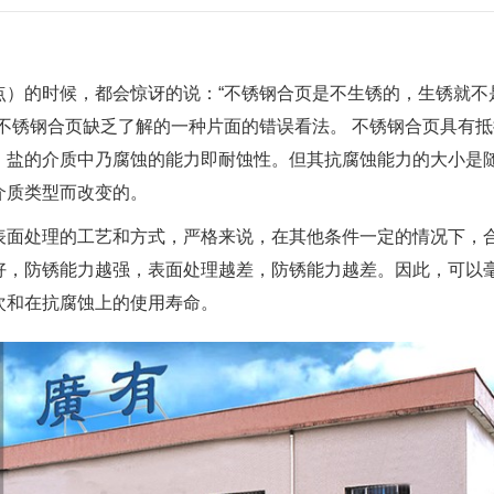
点）的时候，都会惊讶的说：“不锈钢合页是不生锈的，生锈就不
不锈钢合页缺乏了解的一种片面的错误看法。 不锈钢合页具有抵
、盐的介质中乃腐蚀的能力即耐蚀性。但其抗腐蚀能力的大小是
介质类型而改变的。
表面处理的工艺和方式，严格来说，在其他条件一定的情况下，
好，防锈能力越强，表面处理越差，防锈能力越差。因此，可以
次和在抗腐蚀上的使用寿命。