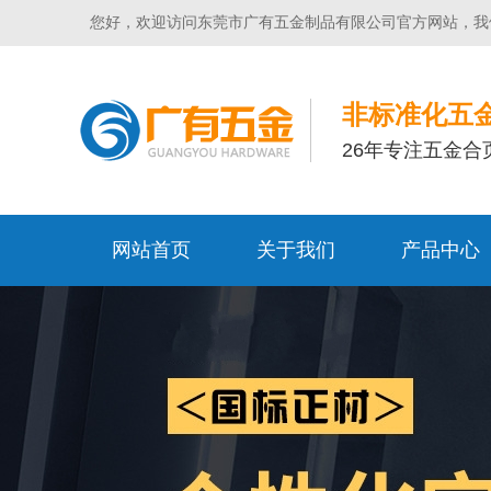
您好，欢迎访问东莞市广有五金制品有限公司官方网站，我
非标准化五
26年专注五金合
网站首页
关于我们
产品中心