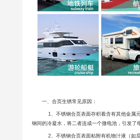
一、合页生锈常见原因：
1、不锈钢合页表面存积着含有其他金属元
钢间的冷凝水，将二者连成一个微电池，引发了
2、不锈钢合页表面粘附有机物汁液（如瓜