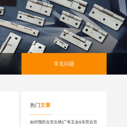
常见问题
热门
文章
如何预防合页生锈|广有五金&东莞合页