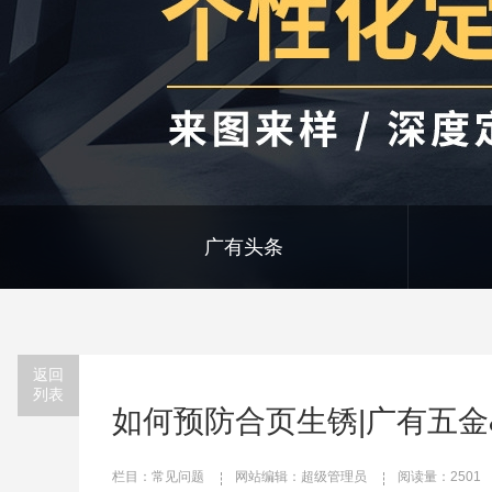
广有头条
返回
列表
如何预防合页生锈|广有五金
栏目：常见问题
网站编辑：超级管理员
阅读量：2501