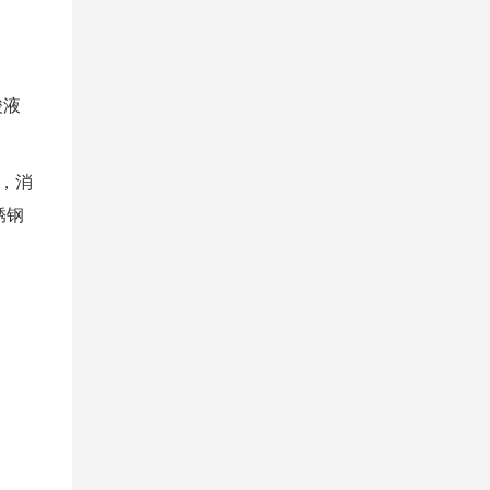
酸液
，消
锈钢