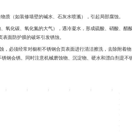
物质（如装修墙壁的碱水、石灰水喷溅），引起局部腐蚀。
、氧化碳、氧化氮的大气），遇冷凝水，形成硫酸、硝酸、醋
页表面防护膜的破坏引发锈蚀。
，必须经常对橱柜不锈钢合页表面进行清洁擦洗，去除附着物
不锈钢会锈。同时注意机械磨蚀物、沉淀物、硬水和漂白剂是不