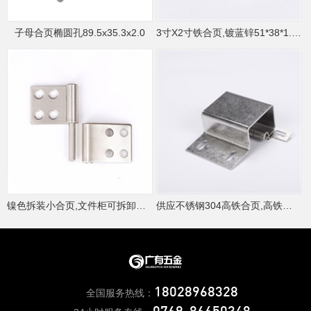
子母合页椭圆孔89.5x35.3x2.0
3寸X2寸铁合页,镀蓝锌51*38*1.5mm
镍色拆装小合页,文件柜可拆卸合页
供应不锈钢304高铁合页,高铁门铰链,动车门铰链
18028968328
全国服务热线：