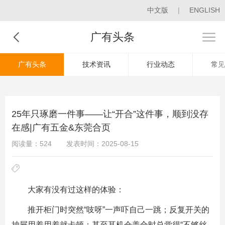
中文版
|
ENGLISH
广有头条
广有头条
技术资讯
行业动态
常见
25年只琢磨一件事——让“开合”这件事，顺到没存
在感|广有五金&东莞合页
阅读量：524
发表时间：2025-08-15
大家有没有过这样的体验：
推开柜门时突然“吱呀”一声吓自己一跳；反复开关的
抽屉用着用着就卡顿；甚至耳机仓盖合时总觉得“不够丝